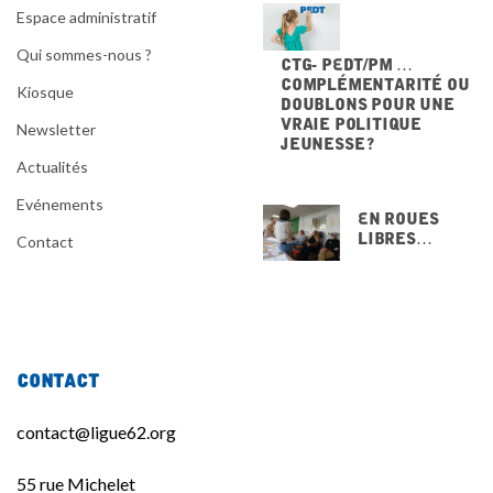
Espace administratif
Qui sommes-nous ?
CTG- PEdT/PM …
Complémentarité ou
Kiosque
doublons pour une
vraie politique
Newsletter
jeunesse ?
20 NOVEMBRE 2025
Actualités
Evénements
En Roues
Libres…
Contact
15 NOVEMBRE
2025
Contact
contact@ligue62.org
55 rue Michelet