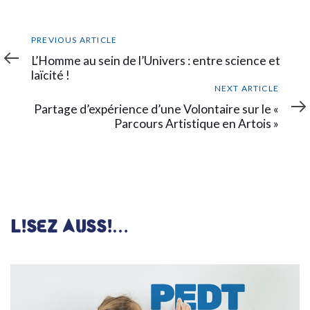
Previous
PREVIOUS ARTICLE
Article
L’Homme au sein de l’Univers : entre science et
laïcité !
Next
NEXT ARTICLE
Article
Partage d’expérience d’une Volontaire sur le «
Parcours Artistique en Artois »
LISEZ AUSSI…