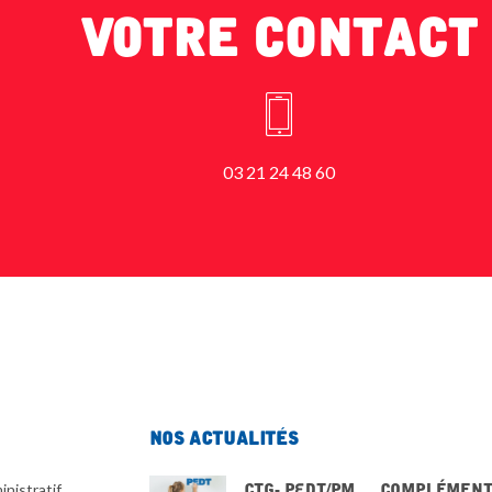
Votre Contact
03 21 24 48 60
Nos actualités
CTG- PEdT/PM … Complément
nistratif