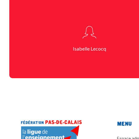
Isabelle Lecocq
Menu
Espace admi