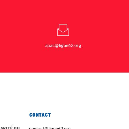
apac@ligue62.org
Contact
arité ou
contact@ligue62.org