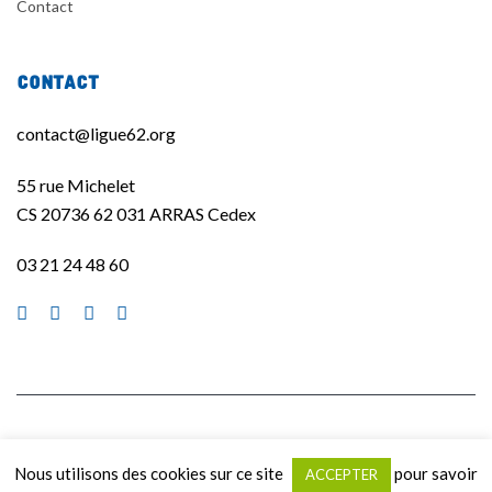
Contact
Contact
contact@ligue62.org
55 rue Michelet
CS 20736 62 031 ARRAS Cedex
03 21 24 48 60
La Ligue de l'enseignement 62 ©2020 | Site réalisé par
La Quincaillerie
|
Nous utilisons des cookies sur ce site
pour savoir
ACCEPTER
Mentions légales
|
Politique de confidentialité