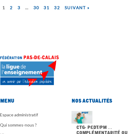
1
2
3
…
30
31
32
SUIVANT »
Menu
Nos actualités
Espace administratif
Qui sommes-nous ?
CTG- PEdT/PM …
Complémentarité ou