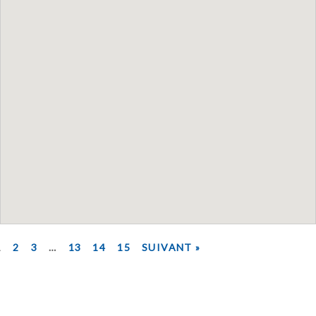
1
2
3
…
13
14
15
SUIVANT »