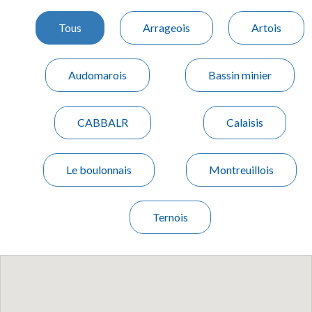
Tous
Arrageois
Artois
Audomarois
Bassin minier
CABBALR
Calaisis
Le boulonnais
Montreuillois
Ternois