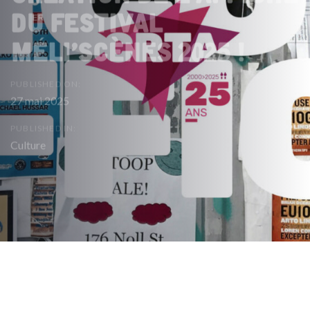
du Festival
Méli’Scènes 2025 !
PUBLISHED ON:
27 mai 2025
PUBLISHED IN:
Culture
Post