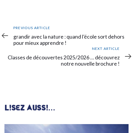
Previous
PREVIOUS ARTICLE
Article
grandir avec la nature : quand l’école sort dehors
pour mieux apprendre !
Next
NEXT ARTICLE
Article
Classes de découvertes 2025/2026 … découvrez
notre nouvelle brochure !
LISEZ AUSSI…