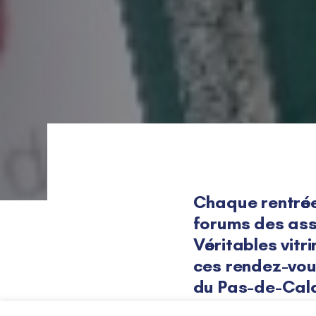
Chaque rentrée 
forums des ass
Véritables vitri
Post
ces rendez-vo
du Pas-de-Cala
navigat