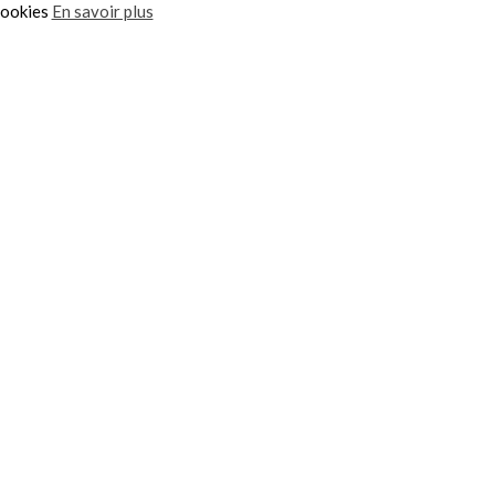
cookies
En savoir plus
arité, environnement, etc.
amment à Bully-les-
 président·es, présenter
teurs de valeurs