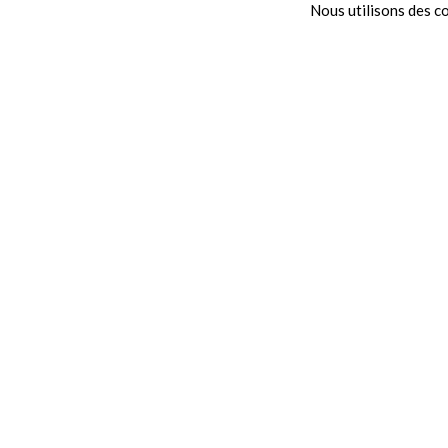
Nous utilisons des co
Ils permettent aux habitan
découvrir les nomb
rencontrer et échan
s’informer sur la var
La Ligue de l’enseignemen
Mines, Arras, Lens ou Vimy
des dispositifs jeunesse 
communes.