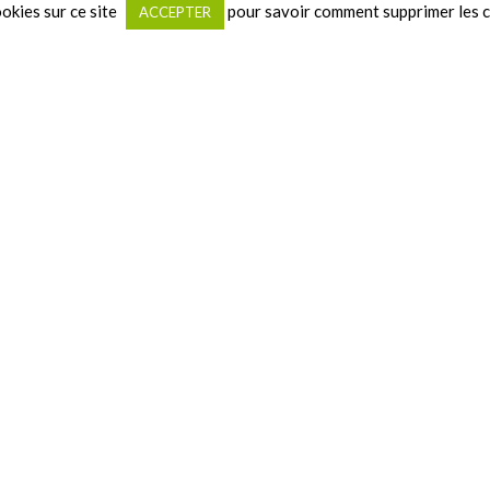
okies sur ce site
pour savoir comment supprimer les 
ACCEPTER
t·es de :
reuses associations de leur commune,
ger directement avec les bénévoles et responsables associatifs,
iété des activités proposées : sport, culture, musique, loisirs, solid
t du Pas-de-Calais est présente sur plusieurs de ces forums — not
 — pour aller à la rencontre des associations, échanger avec leurs
comme le Service civique et les accompagner dans leurs projets por