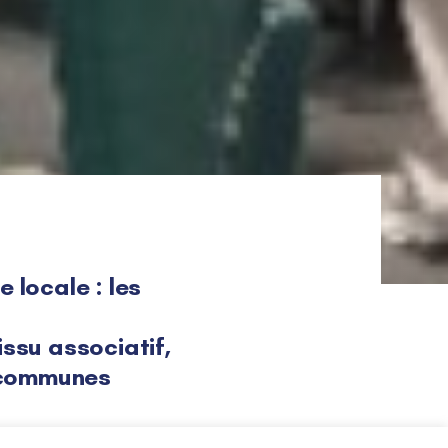
 locale : les
issu associatif,
 communes