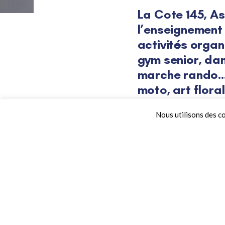
La Cote 145, As
l’enseignement
activités organ
Post
gym senior, da
marche rando…),
navigat
moto, art flora
(Qi Qong, Yoga d
Nous utilisons des co
Cette dernière section, fo
de longue haleine afin de 
Né à Vimy, le 31 août 1838
hindous et bouddhistes réd
de la 1
ère
Guerre Mondiale
mondiale.