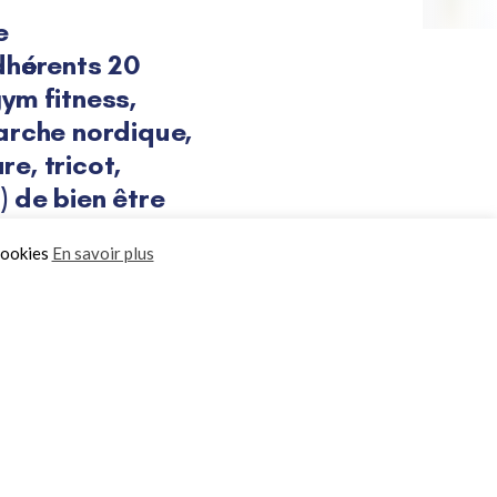
e
dhérents 20
gym fitness,
arche nordique,
re, tricot,
) de bien être
stoire locale.
cookies
En savoir plus
ois un travail acharné et
aigne.
ucteur des textes sacrés
tobre 1898 disparaît lors
a Seconde Guerre