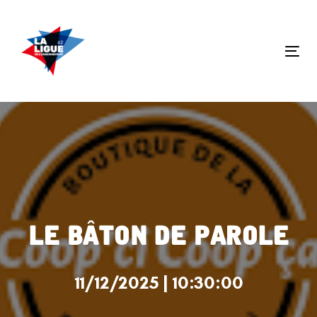
Skip
Skip
links
to
primary
Tog
navigation
nav
Skip
to
content
Le bâton de parole
11/12/2025 | 10:30:00