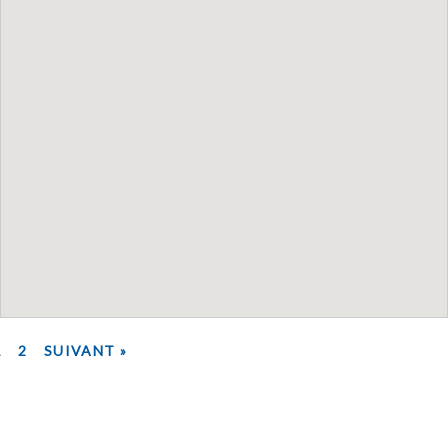
1
2
SUIVANT »