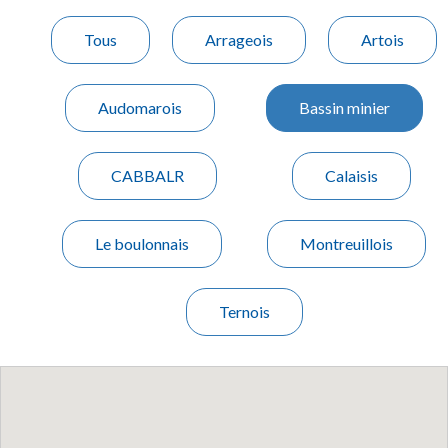
Tous
Arrageois
Artois
Audomarois
Bassin minier
CABBALR
Calaisis
Le boulonnais
Montreuillois
Ternois