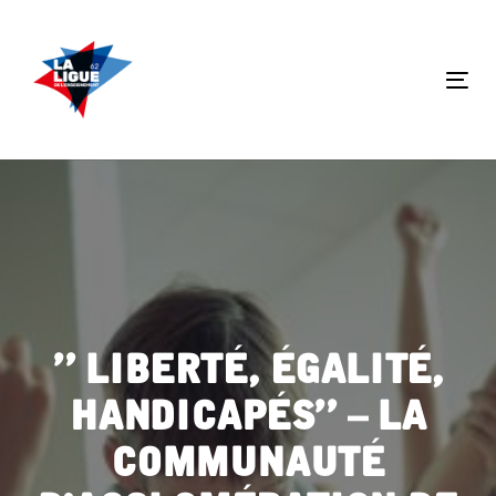
Skip
Skip
links
to
primary
Tog
navigation
nav
Skip
to
content
” Liberté, égalité,
handicapés” – La
Communauté