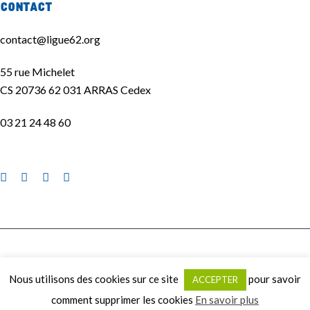
Contact
contact@ligue62.org
55 rue Michelet
CS 20736 62 031 ARRAS Cedex
03 21 24 48 60
La Ligue de l'enseignement 62 ©2020 | Site réalisé par
La Quincaillerie
|
Nous utilisons des cookies sur ce site
pour savoir
ACCEPTER
Mentions légales
|
Politique de confidentialité
comment supprimer les cookies
En savoir plus