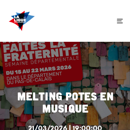
Skip
Skip
links
to
primary
Tog
navigation
nav
Skip
to
content
Melting Potes en
musique
21/03/2026 | 19:00:00