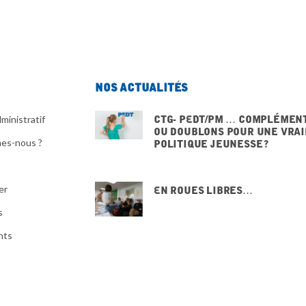
Nos actualités
CTG- PEdT/PM … Complémen
ministratif
ou doublons pour une vrai
es-nous ?
politique jeunesse ?
20 NOVEMBRE 2025
er
En Roues Libres…
15 NOVEMBRE 2025
s
nts