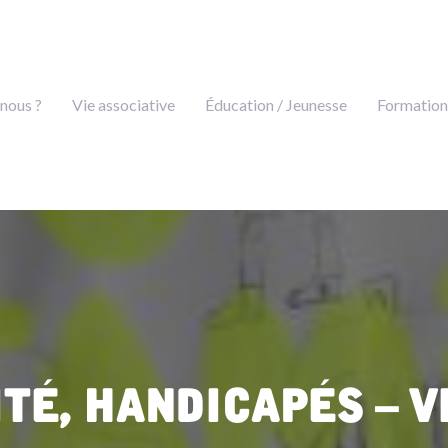
nous ?
Vie associative
Éducation / Jeunesse
Formation
ité, handicapés – V