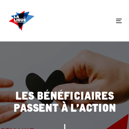
Skip
Skip
links
to
primary
Tog
navigation
nav
Skip
to
content
Les bénéficiaires
passent à l’action
|