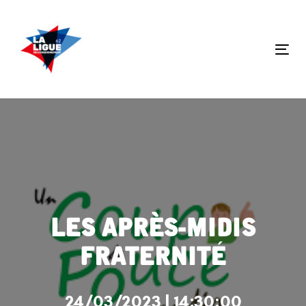
Skip
Skip
links
to
primary
Tog
navigation
nav
Skip
to
content
Les après-midis
fraternité
24/03/2023 | 14:30:00