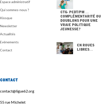
Espace administratif
Qui sommes-nous ?
CTG- PEdT/PM …
Complémentarité ou
Kiosque
doublons pour une
vraie politique
Newsletter
jeunesse ?
20 NOVEMBRE 2025
Actualités
Evénements
En Roues
Libres…
Contact
15 NOVEMBRE
2025
Contact
contact@ligue62.org
55 rue Michelet