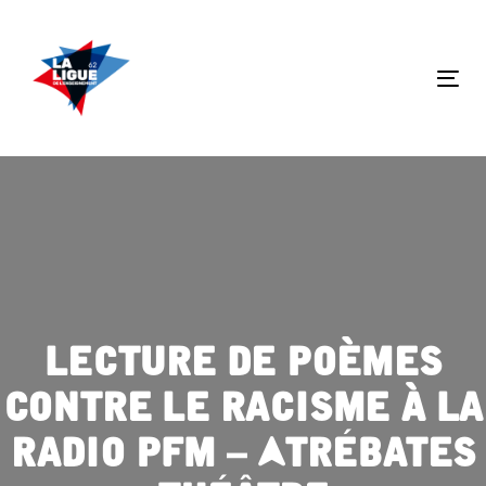
Skip
Skip
links
to
primary
Tog
navigation
nav
Skip
to
content
Lecture de poèmes
contre le racisme à la
radio PFM – Atrébates