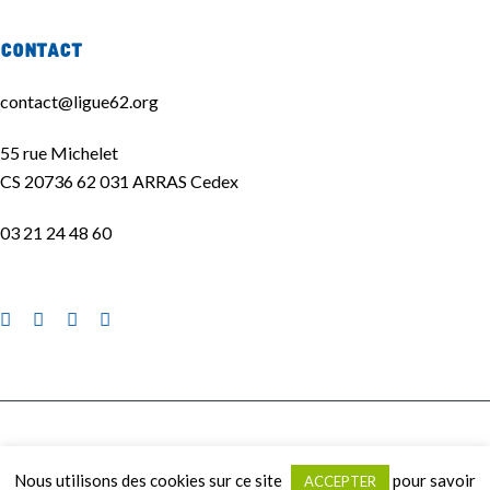
Contact
contact@ligue62.org
55 rue Michelet
CS 20736 62 031 ARRAS Cedex
03 21 24 48 60
La Ligue de l'enseignement 62 ©2020 | Site réalisé par
La Quincaillerie
|
Nous utilisons des cookies sur ce site
pour savoir
ACCEPTER
Mentions légales
|
Politique de confidentialité