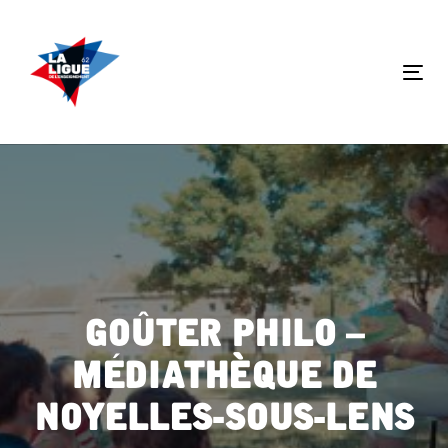
Skip
Skip
links
to
primary
Tog
navigation
nav
Skip
to
content
Goûter Philo –
Médiathèque de
Noyelles-sous-Lens