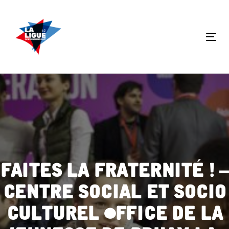
Skip
Skip
links
to
primary
Tog
navigation
nav
Skip
to
content
Faites la fraternité ! –
Centre Social et Socio
Culturel Office de la