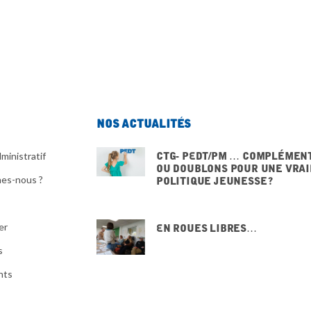
Nos actualités
CTG- PEdT/PM … Complémen
ministratif
ou doublons pour une vrai
es-nous ?
politique jeunesse ?
20 NOVEMBRE 2025
er
En Roues Libres…
15 NOVEMBRE 2025
s
nts