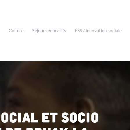
Culture
Séjours éducatifs
ESS / Innovation sociale
Social et Socio
 de Bruay-la-