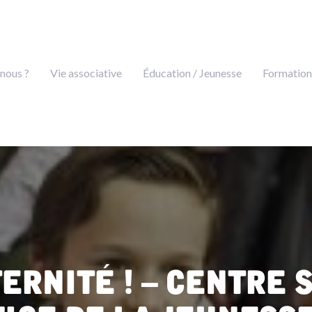
nous ?
Vie associative
Éducation / Jeunesse
Formation
ernité ! – Centre 
ice de la Jeunesse