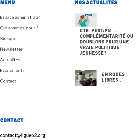
Menu
Nos actualités
Espace administratif
Qui sommes-nous ?
CTG- PEdT/PM …
Complémentarité ou
Kiosque
doublons pour une
vraie politique
Newsletter
jeunesse ?
20 NOVEMBRE 2025
Actualités
Evénements
En Roues
Libres…
Contact
15 NOVEMBRE
2025
Contact
contact@ligue62.org