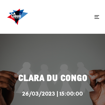
Skip
Skip
links
to
primary
Tog
navigation
nav
Skip
to
content
Clara du Congo
26/03/2023 | 15:00:00