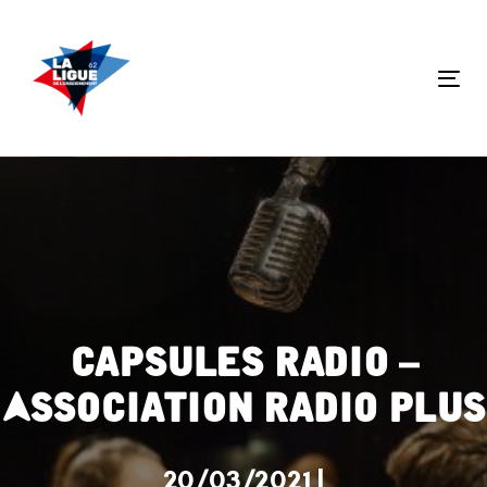
Skip
Skip
links
to
primary
Tog
navigation
nav
Skip
to
content
Capsules Radio –
Association Radio Plus
20/03/2021 |