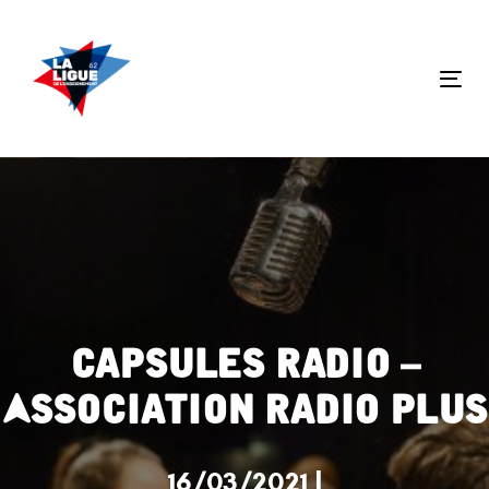
Skip
Skip
links
to
primary
Tog
navigation
nav
Skip
to
content
Capsules Radio –
Association Radio Plus
16/03/2021 |