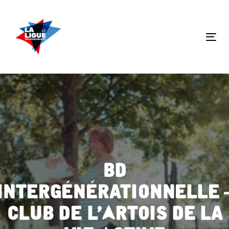
Skip
Skip
links
to
primary
Tog
navigation
nav
Skip
to
content
BD
intergénérationnelle 
Club de l’Artois de La