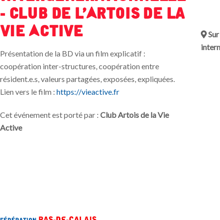
- Club de l'Artois de La
Vie Active
Sur
inter
Présentation de la BD via un film explicatif :
coopération inter-structures, coopération entre
résident.e.s, valeurs partagées, exposées, expliquées.
Lien vers le film :
https://vieactive.fr
Cet événement est porté par :
Club Artois de la Vie
Active