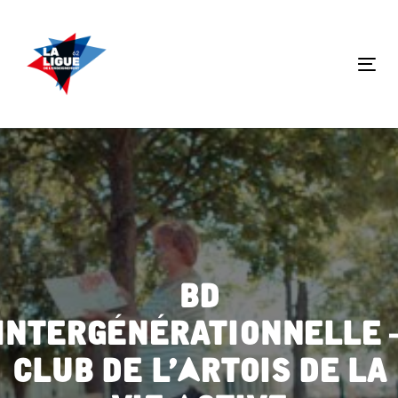
Skip
Skip
links
to
primary
Tog
navigation
nav
Skip
to
content
BD
intergénérationnelle 
Club de l’Artois de La