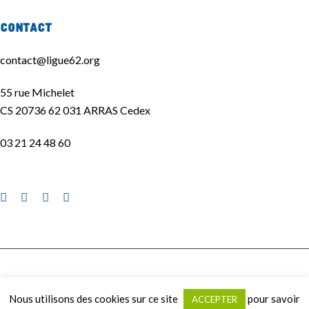
Contact
contact@ligue62.org
55 rue Michelet
CS 20736 62 031 ARRAS Cedex
03 21 24 48 60
La Ligue de l'enseignement 62 ©2020 | Site réalisé par
La Quincaillerie
|
Nous utilisons des cookies sur ce site
pour savoir
ACCEPTER
Mentions légales
|
Politique de confidentialité