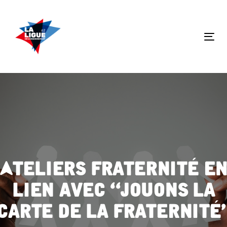
Skip
Skip
links
to
primary
Tog
navigation
nav
Skip
to
content
Ateliers Fraternité e
lien avec “Jouons la
carte de la Fraternité