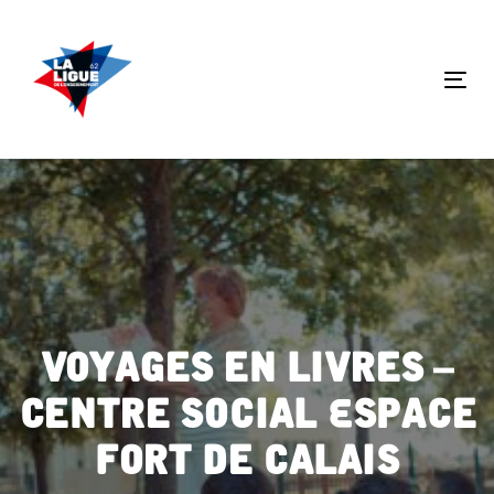
Skip
Skip
links
to
primary
Tog
navigation
nav
Skip
to
content
Voyages en livres –
Centre social Espace
Fort de Calais