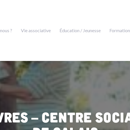
nous ?
Vie associative
Éducation / Jeunesse
Formation
vres – Centre soci
de Calais