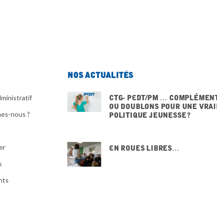
Nos actualités
CTG- PEdT/PM … Complémen
ministratif
ou doublons pour une vrai
es-nous ?
politique jeunesse ?
20 NOVEMBRE 2025
er
En Roues Libres…
15 NOVEMBRE 2025
s
nts