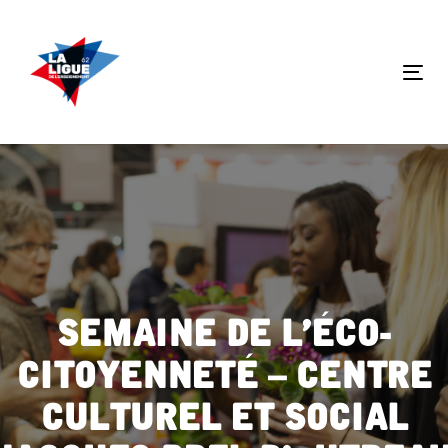
Skip
Skip
links
to
primary
Tog
navigation
nav
Skip
to
content
Semaine de l’éco-
citoyenneté – Centre
Culturel et Social