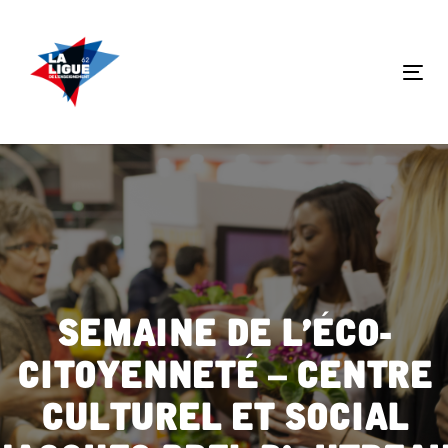
Skip
Skip
links
to
primary
Tog
navigation
nav
Skip
to
content
Semaine de l’éco-
citoyenneté – Centre
Culturel et Social