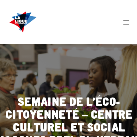
Skip
Skip
links
to
primary
Tog
navigation
nav
Skip
to
content
Semaine de l’éco-
citoyenneté – Centre
Culturel et Social