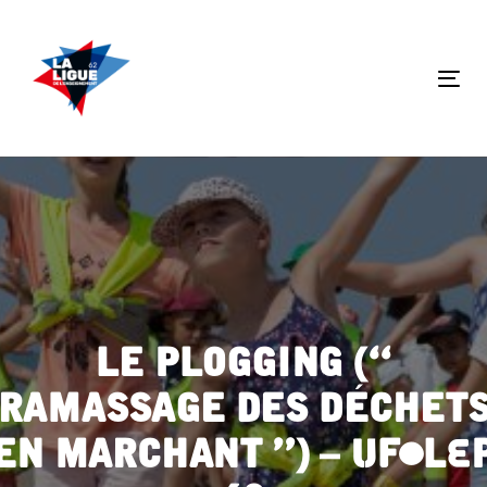
Skip
Skip
links
to
primary
Tog
navigation
nav
Skip
to
content
Le plogging («
ramassage des déchet
en marchant ») – UFOLE