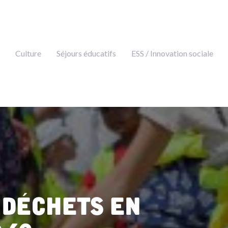
Culture
Séjours éducatifs
ESS / Innovation sociale
 déchets en
 62