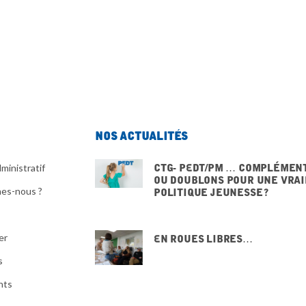
Nos actualités
CTG- PEdT/PM … Complémen
ministratif
ou doublons pour une vrai
es-nous ?
politique jeunesse ?
20 NOVEMBRE 2025
er
En Roues Libres…
15 NOVEMBRE 2025
s
nts