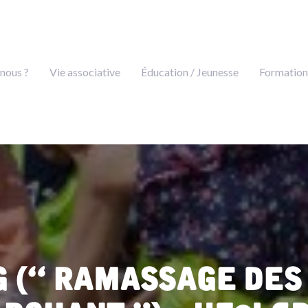
nous ?
Vie associative
Éducation / Jeunesse
Formation
g (« ramassage des
rchant ») – UFOLEP