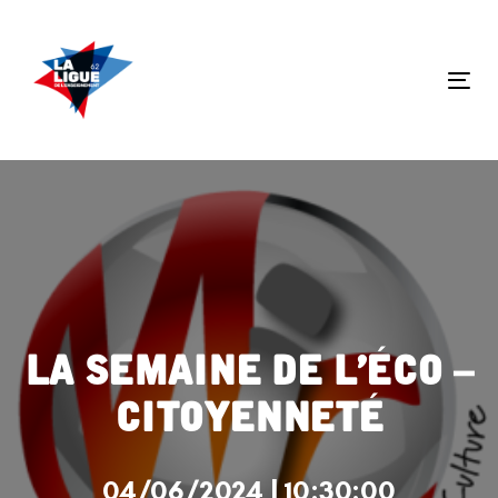
Skip
Skip
links
to
primary
Tog
navigation
nav
Skip
to
content
La semaine de l’éco –
citoyenneté
04/06/2024 | 10:30:00