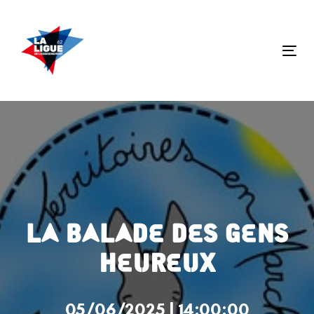
Skip
Skip
links
to
primary
Tog
navigation
nav
Skip
to
content
LA BALADE DES GENS
HEUREUX
05/06/2025 | 14:00:00