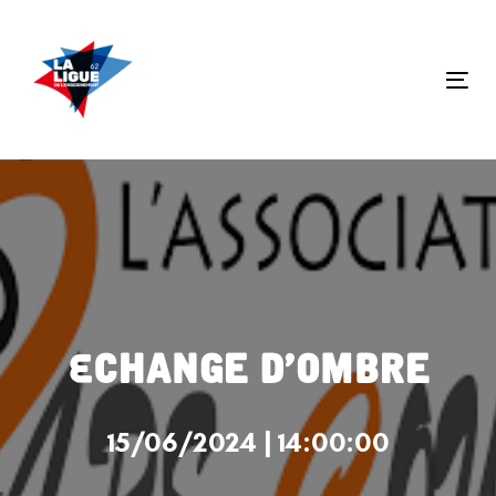
Skip
Skip
links
to
primary
Tog
navigation
nav
Skip
to
content
Echange d’ombre
15/06/2024 | 14:00:00