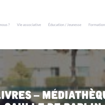
nous ?
Vie associative
Éducation / Jeunesse
Formation
livres – Médiathèq
Gaulle de Barlin