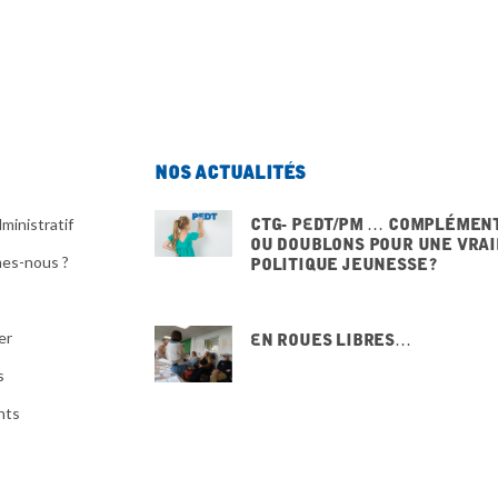
Nos actualités
CTG- PEdT/PM … Complémen
ministratif
ou doublons pour une vrai
es-nous ?
politique jeunesse ?
20 NOVEMBRE 2025
er
En Roues Libres…
15 NOVEMBRE 2025
s
nts