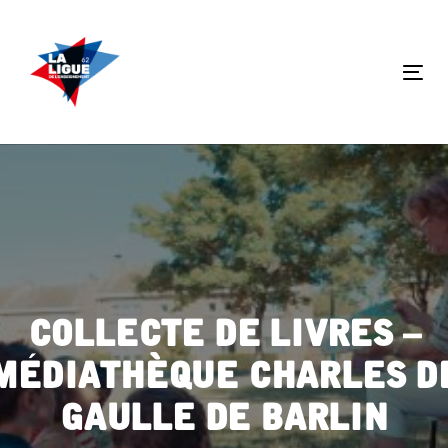
Skip
Skip
links
to
primary
Tog
navigation
nav
Skip
to
content
Collecte de livres –
Médiathèque Charles d
Gaulle de Barlin