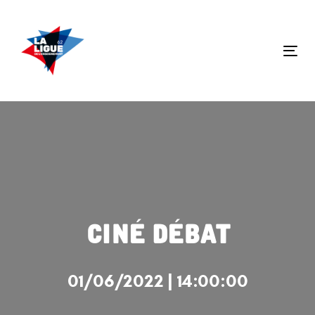
Skip
Skip
links
to
primary
Tog
navigation
nav
Skip
to
content
Ciné Débat
01/06/2022 | 14:00:00